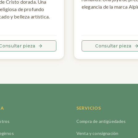
 de Cristo dorada. Una
elegancia de la marca Alpi
religiosa de profundo
cado y belleza artística.
Consultar pieza
Consultar pieza
DA
SERVICIOS
otros
Compra de antigüedades
egirnos
Venta y consignación