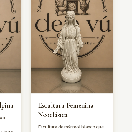
lpina
Escultura Femenina
Neoclásica
con
Escultura de mármol blanco que
isión y