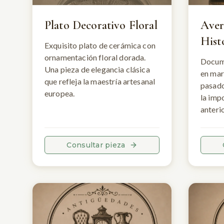
Plato Decorativo Floral
Aver
Hist
Exquisito plato de cerámica con
ornamentación floral dorada.
Docum
Una pieza de elegancia clásica
en mar
que refleja la maestría artesanal
pasado
europea.
la imp
anteri
Consultar pieza