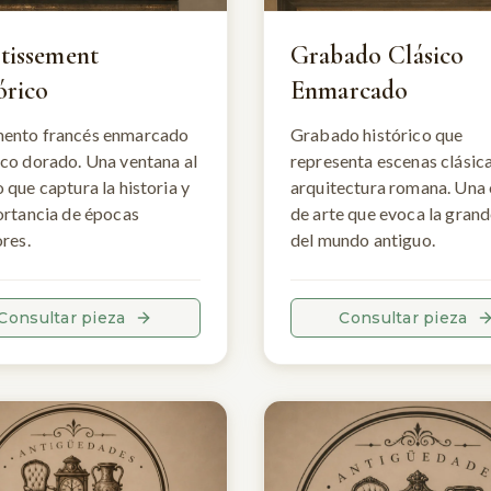
tissement
Grabado Clásico
órico
Enmarcado
ento francés enmarcado
Grabado histórico que
co dorado. Una ventana al
representa escenas clásic
 que captura la historia y
arquitectura romana. Una
ortancia de épocas
de arte que evoca la gran
ores.
del mundo antiguo.
Consultar pieza
Consultar pieza