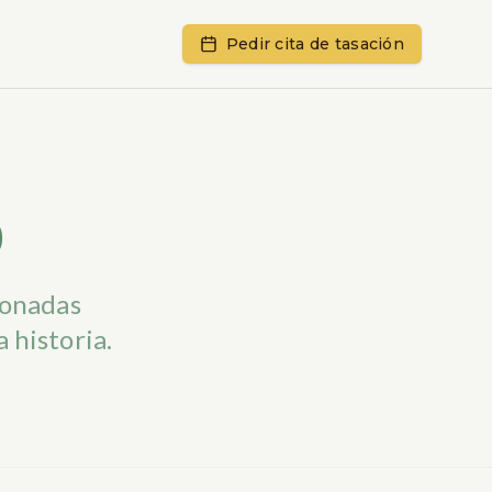
Pedir cita de tasación
o
ionadas
 historia.